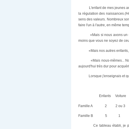
L'enfant de mes jeunes a
la régulation des naissances
(H
sens des valeurs. Nombreux sont 
faire l'un à l'autre, en même te
«Mais si nous avons un e
moins que vous ne soyez de ceux
«Mais nos autres enfants,
«Mais nous-mêmes... Nos
aujourd'hui très dur pour acquér
Lorsque j'enseignais et qu
Enfants
Voiture
Famille A
2
2 ou 3
Famille B
5
1
Ce tableau établi, je 