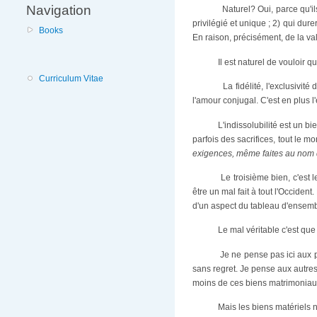
Navigation
Naturel? Oui, parce qu'i
privilégié et unique ; 2) qui dur
Books
En raison, précisément, de la vale
Il est naturel de vouloir q
Curriculum Vitae
La fidélité, l'exclusivit
l'amour conjugal. C'est en plus 
L'indissolubilité est un b
parfois des sacrifices, tout le m
exigences, même faites au nom 
Le troisième bien, c'est 
être un mal fait à tout l'Occiden
d'un aspect du tableau d'ensemb
Le mal véritable c'est que 
Je ne pense pas ici aux 
sans regret. Je pense aux autres,
moins de ces biens matrimoniaux -
Mais les biens matériels 