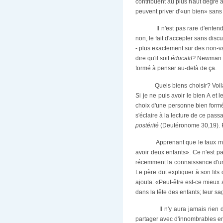
contribuent au plus haut degré
peuvent priver d'«un bien» sans p
Il n'est pas rare d'ente
non, le fait d'accepter sans dis
- plus exactement sur des non-va
dire qu'il soit
éducatif?
Newman dis
formé à penser au-delà de ça.
Quels biens choisir? Voi
Si je ne puis avoir le bien A et 
choix d'une personne bien formée
s'éclaire à la lecture de ce pass
postérité
(Deutéronome 30,19). Pou
Apprenant que le taux mo
avoir deux enfants». Ce n'est pa
récemment la connaissance d'un
Le père dut expliquer à son fils 
ajouta: «Peut-être est-ce mieux a
dans la tête des enfants; leur s
Il n'y aura jamais rien
partager avec d'innombrables enf