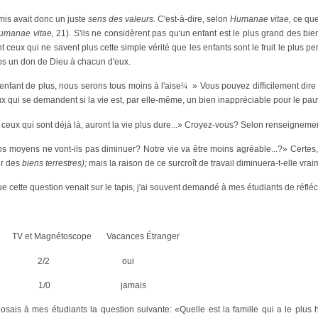
mis avait donc un juste
sens des valeurs.
C'est-à-dire, selon
Humanae vitae,
ce que
umanae vitae,
21). S'ils ne considèrent pas qu'un enfant est le plus grand des bien
ceux qui ne savent plus cette simple vérité que les enfants sont le fruit le plus p
mps un don de Dieu à chacun d'eux.
nfant de plus, nous serons tous moins à l'aise
¼
» Vous pouvez difficilement dire q
 qui se demandent si la vie est, par elle-même, un bien inappréciable pour le pau
 ceux qui sont déjà là, auront la vie plus dure...» Croyez-vous? Selon renseigneme
 moyens ne vont-ils pas diminuer? Notre vie va être moins agréable...?» Certes,
ir des
biens terrestres);
mais la raison de ce surcroît de travail diminuera-t-elle vr
e cette question venait sur le tapis, j'ai souvent demandé à mes étudiants de réflé
TV et Magnétoscope
Vacances Étranger
2/2
oui
1/0
jamais
posais à mes étudiants la question suivante: «Quelle est la famille qui a le plus