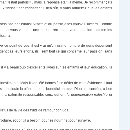
anifestait parfois
¼
, mais la réponse était la même. Je recommençais
eux finissait par
concéder :
«Bien sûr, si vous admettez que les enfants
 passif de nos bilans! A l'actif et au passif, dites-vous? D'accord. Comme
gent que vous vous en occupiez et réclament votre attention: comme les
issera.
 De ce point de vue, il est vrai qu'un grand nombre de gens dépensent
ent pas leurs efforts, ils lisent tout ce qui concerne leur passion, sans
il y a beaucoup d'excellents livres sur les enfants et leur éducation. Ils
nestimable. Mais ils ont été formés à se défier de cette évidence. Il faut
ts dans toute la plénitude des bénédictions que Dieu a accordées à leur
t la paternité responsable, ceux qui ont
la détermination réfléchie et
refus de la vie des fruits de l'amour conjugal!
oduire, et dont il a besoin pour se nourrir et pour survivre.