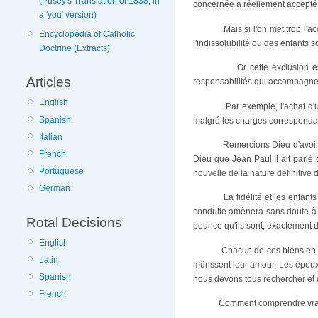
(Pusey's Translation of 1838; in
concernée a réellement accepté 
a 'you' version)
Mais si l'on met trop l'a
Encyclopedia of Catholic
l'indissolubilité ou des enfants 
Doctrine (Extracts)
Or cette exclusion 
Articles
responsabilités qui accompagnent
English
Par exemple, l'achat d'
Spanish
malgré les charges correspondante
Italian
Remercions Dieu d'avoir
French
Dieu que Jean Paul II ait parlé
Portuguese
nouvelle de la nature définitive 
German
La fidélité et les enfant
conduite amènera sans doute à (re
Rotal Decisions
pour ce qu'ils sont, exactement
English
Chacun de ces biens en e
Latin
mûrissent leur amour. Les époux 
Spanish
nous devons tous rechercher et d
French
Comment comprendre vraim