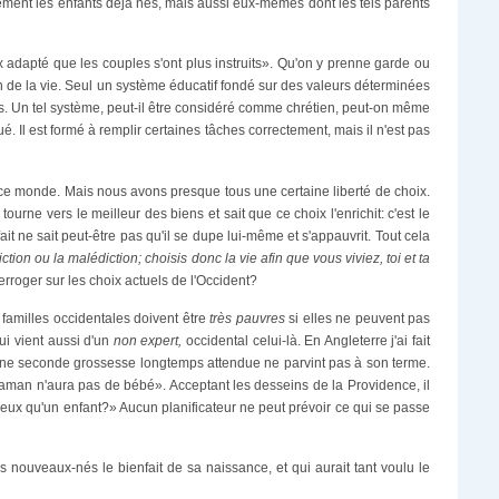
ement les enfants déjà nés, mais aussi eux-mêmes dont les tels parents
ux adapté que les couples s'ont plus instruits». Qu'on y prenne garde ou
n de la vie. Seul un système éducatif fondé sur des valeurs déterminées
es. Un tel système, peut-il être considéré comme chrétien, peut-on même
 Il est formé à remplir certaines tâches correctement, mais il n'est pas
e ce monde. Mais nous avons presque tous une certaine liberté de choix.
ourne vers le meilleur des biens et sait que ce choix l'enrichit: c'est le
t ne sait peut-être pas qu'il se dupe lui-même et s'appauvrit. Tout cela
iction ou la
malédiction; choisis donc la vie afin que vous viviez, toi et ta
erroger sur les choix actuels de l'Occident?
familles occidentales doivent être
très pauvres
si elles ne peuvent pas
ui vient aussi d'un
non expert,
occidental celui-là. En Angleterre j'ai fait
une seconde grossesse longtemps attendue ne parvint pas à son terme.
nt maman n'aura pas de bébé». Acceptant les desseins de la Providence, il
e mieux qu'un enfant?» Aucun planificateur ne peut prévoir ce qui se passe
es nouveaux-nés le bienfait de sa naissance, et qui aurait tant voulu le