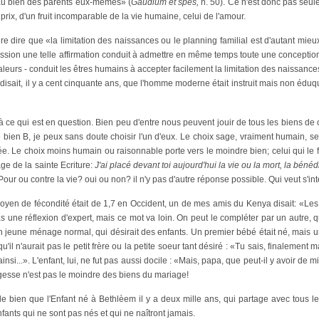
 au bien des parents eux-mêmes» (
Gaudium et spes,
n. 50). Ce n'est donc pas seul
rix, d'un fruit incomparable de la vie humaine, celui de l'amour.
ndre dire que «la limitation des naissances ou le planning familial est d'autant mie
cussion une telle affirmation conduit à admettre en même temps toute une conceptio
leurs - conduit les êtres humains à accepter facilement la limitation des naissanc
ait, il y a cent cinquante ans, que l'homme moderne était instruit mais non éduqué.
là ce qui est en question. Bien peu d'entre nous peuvent jouir de tous les biens d
le bien B, je peux sans doute choisir l'un d'eux. Le choix sage, vraiment humain, se t
. Le choix moins humain ou raisonnable porte vers le moindre bien; celui qui le fai
age de la sainte Ecriture:
J'ai placé devant toi aujourd'hui la vie ou la mort, la bénéd
r ou contre la vie? oui ou non? il n'y pas d'autre réponse possible. Qui veut s'int
yen de fécondité était de 1,7 en Occident, un de mes amis du Kenya disait: «Les 
s une réflexion d'expert, mais ce mot va loin. On peut le compléter par un autre, q
 jeune ménage normal, qui désirait des enfants. Un premier bébé était né, mais 
qu'il n'aurait pas le petit frère ou la petite soeur tant désiré : «Tu sais, finaleme
insi...». L'enfant, lui, ne fut pas aussi docile : «Mais, papa, que peut-il y avoir d
agesse n'est pas le moindre des biens du mariage!
 de bien que l'Enfant né à Bethlèem il y a deux mille ans, qui partage avec tous l
ants qui ne sont pas nés et qui ne naîtront jamais.