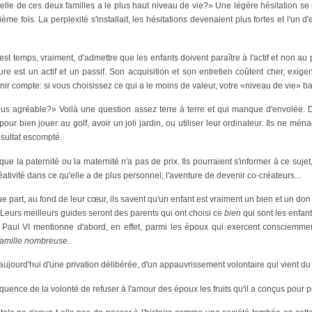
lle de ces deux familles a le plus haut niveau de vie?» Une légère hésitation se m
ème fois. La perplexité s'installait, les hésitations devenaient plus fortes et l'un d'
 est temps, vraiment, d'admettre que les enfants doivent paraître à l'actif et non au
ture est un actif et un passif. Son acquisition et son entretien coûtent cher, exi
enir compte: si vous choisissez ce qui a le moins de valeur, votre «niveau de vie» ba
plus agréable?» Voilà une question assez terre à terre et qui manque d'envolée.
r bien jouer au golf, avoir un joli jardin, ou utiliser leur ordinateur. Ils ne ménag
ésultat escompté.
e la paternité ou la maternité n'a pas de prix. Ils pourraient s'informer à ce sujet, 
éativité dans ce qu'elle a de plus personnel, l'aventure de devenir co-créateurs...
e part, au fond de leur cœur, ils savent qu'un enfant est vraiment un bien et un don i
 Leurs meilleurs guides seront des parents qui ont choisi ce
bien
qui sont les enfan
Paul VI mentionne d'abord, en effet, parmi les époux qui exercent consciemmen
famille nombreuse.
 aujourd'hui d'une privation délibérée, d'un appauvrissement volontaire qui vient du 
équence de la volonté de refuser à l'amour des époux les fruits qu'il a conçus pour pr