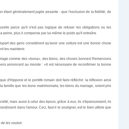
tion étant généralement jugée pesante - que l'exclusion de la fidélité, de
urelle parce qu'il n'est pas logique de refuser les obligations ou les
a peine, plus il compense par lui-même le poids qu'il entraîne.
a plupart des gens considèrent qu'avoir une voiture est une bonne chose
nt les maintenir.
u mariage comme des «bona», des biens, des choses bonnes! Remercions
tiens annoncent au monde : «Il est nécessaire de reconfirmer la bonne
ue d'Hippone et le pontife romain doit faire réfléchir: la réflexion ainsi
 la famille que les
bona matrimonialia,
les biens du mariage, soient pris
été, mais aussi à celui des époux; grâce à eux, ils s'épanouissent, ils
dissent dans l'amour. Ceci, faut-il le souligner, est le bien ultime que
 de les vouloir.