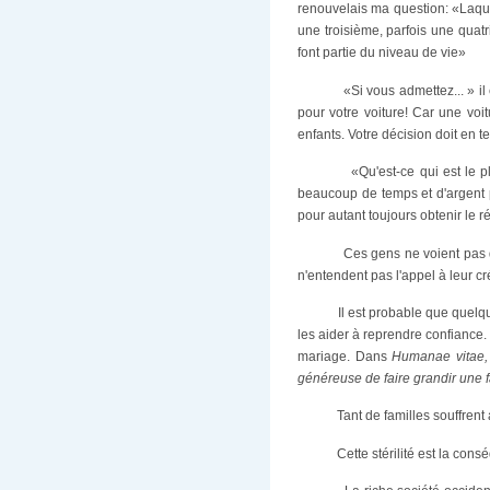
renouvelais ma question: «Laque
une troisième, parfois une quatri
font partie du niveau de vie»
«Si vous admettez... » il
pour votre voiture! Car une voi
enfants. Votre décision doit en t
«Qu'est-ce qui est le 
beaucoup de temps et d'argent pou
pour autant toujours obtenir le r
Ces gens ne voient pas qu
n'entendent pas l'appel à leur cr
Il est probable que quelqu
les aider à reprendre confiance.
mariage. Dans
Humanae vitae,
généreuse de faire grandir une 
Tant de familles souffrent
Cette stérilité est la cons