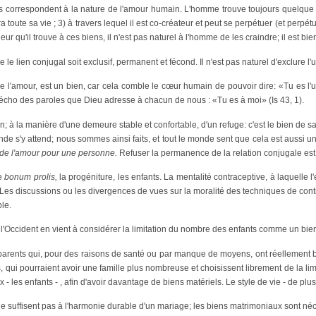
ls correspondent à la nature de l'amour humain. L'homme trouve toujours quelque c
era toute sa vie ; 3) à travers lequel il est co-créateur et peut se perpétuer (et per
ur qu'il trouve à ces biens, il n'est pas naturel à l'homme de les craindre; il est bie
ue le lien conjugal soit exclusif, permanent et fécond. Il n'est pas naturel d'exclure
é de l'amour, est un bien, car cela comble le cœur humain de pouvoir dire: «Tu es l'u
l'écho des paroles que Dieu adresse à chacun de nous : «Tu es à moi» (Is 43, 1).
ien; à la manière d'une demeure stable et confortable, d'un refuge: c'est le bien de 
onde s'y attend; nous sommes ainsi faits, et tout le monde sent que cela est aussi u
de l'amour pour une personne.
Refuser la permanence de la relation conjugale est l
le
bonum prolis,
la progéniture, les enfants. La mentalité contraceptive, à laquelle 
t. Les discussions ou les divergences de vues sur la moralité des techniques de cont
le.
l'Occident en vient à considérer la limitation du nombre des enfants comme un bien. Il
parents qui, pour des raisons de santé ou par manque de moyens, ont réellement b
 qui pourraient avoir une famille plus nombreuse et choisissent librement de la limite
 les enfants - , afin d'avoir davantage de biens matériels. Le style de vie - de plu
ne suffisent pas à l'harmonie durable d'un mariage; les biens matrimoniaux sont néc