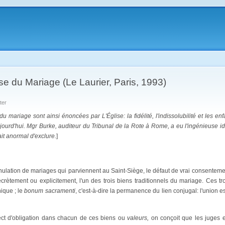
e du Mariage (Le Laurier, Paris, 1993)
ter
du mariage sont ainsi énoncées par L'Église: la fidélité, l'indissolubilité et les enf
ujourd'hui. Mgr Burke, auditeur du Tribunal de la Rote à Rome, a eu l'ingénieuse id
rait anormal d'exclure.
]
ation de mariages qui parviennent au Saint-Siège, le défaut de vrai consentement 
ètement ou explicitement, l'un des trois biens traditionnels du mariage. Ces tr
ique ; le
bonum sacramenti
, c'est-à-dire la permanence du lien conjugal: l'union es
ct d'obligation dans chacun de ces biens ou
valeurs,
on conçoit que les juges ec