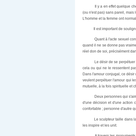
Il y a en effet quelque c
(ou n'est pas) sans pareil, mais 
L'homme et la femme ont normale
Il est important de soulig
Quant à l'acte sexuel con
quand il ne se donne pas vraimen
réel don de soi, précisément dan
Le désir de se perpétuer
cela ou qui ne le ressentent pa
Dans l'amour conjugal, ce désir 
veulent perpétuer l'amour qui les
mutuelle, à la fois spirituelle et c
Deux personnes qui s'ai
d'une décision et d'une action
confortable ; personne d'autre qu
Le sculpteur taille dans 
les inspire et les unit.
A travers les monuments 