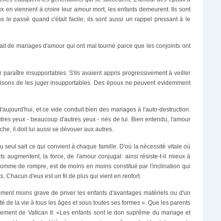
 en viennent à croire leur amour mort, les enfants demeurent. Ils sont
 le passé quand c'était facile; ils sont aussi un rappel pressant à le
ait de mariages d'amour qui ont mal tourné parce que les conjoints ont
r paraître insupportables. S'ils avaient appris progressivement à veiller
e raisons de les juger insupportables. Des époux ne peuvent evidemment
ourd'hui, et ce vide conduit bien des mariages à l'auto-destruction.
autres yeux - beaucoup d'autres yeux - nés de lui. Bien entendu, l'amour
he, il doit lui aussi se dévouer aux autres.
seul sait ce qui convient à chaque famille. D'où la nécessité vitale où
 augmentent, la force, de l'amour conjugal: ainsi résiste-t-il mieux à
homme de rompre, est de moins en moins constitué par l'inclination qui
. Chacun d'eux est un fil de plus qui vient en renfort.
ement moins grave de priver les enfants d'avantages matériels ou d'un
té de la vie à tous les âges et sous toutes ses formes ». Que les parents
gnement de Vatican II: «Les enfants sont le don suprême du mariage et