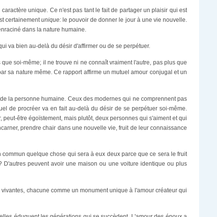
aractère unique. Ce n'est pas tant le fait de partager un plaisir qui est
est certainement
unique:
le pouvoir de donner le jour à une vie nouvelle.
enraciné dans la nature humaine.
 qui va bien au-delà du désir d'affirmer ou de se perpétuer.
s que soi-même; il ne trouve ni ne connaît vraiment l'autre, pas plus que
de par sa nature même. Ce rapport affirme un mutuel amour conjugal et un
 vue de la personne humaine. Ceux des modernes qui ne comprennent pas
uel de procréer va en fait au-delà du désir de se perpétuer soi-même.
, peut-être égoïstement, mais plutôt, deux personnes qui s'aiment et qui
'incarner, prendre chair dans une nouvelle vie, fruit de leur connaissance
 en commun quelque chose qui sera à eux deux parce que ce sera le fruit
? D'autres peuvent avoir une maison ou une voiture identique ou plus
uvres vivantes, chacune comme un monument unique à l'amour créateur qui
u'elles éduquent les générations qui se succèdent. L'amour des époux a