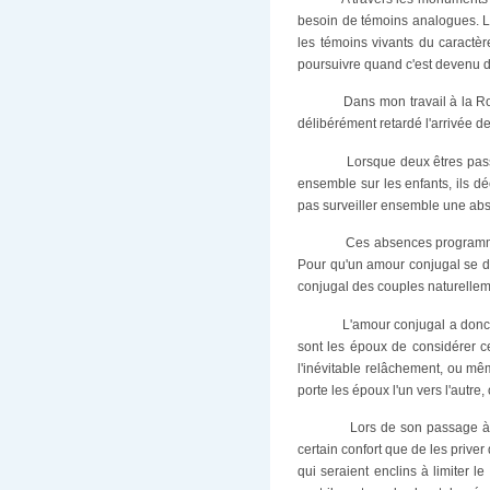
besoin de témoins analogues. Lo
les témoins vivants du caractèr
poursuivre quand c'est devenu dif
Dans mon travail à la Ro
délibérément retardé l'arrivée de
Lorsque deux êtres passe
ensemble sur les enfants, ils d
pas surveiller ensemble une ab
Ces absences programmée
Pour qu'un amour conjugal se dév
conjugal des couples naturellemen
L'amour conjugal a donc 
sont les époux de considérer ce
l'inévitable relâchement, ou mê
porte les époux l'un vers l'autre
Lors de son passage à 
certain confort que de les priver
qui seraient enclins à limiter 