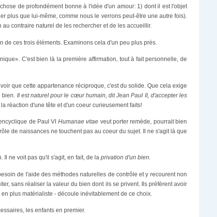
hose de profondément bonne à l'idée d'un amour: 1) dont il est l'objet
pétuer plus que lui-même, comme nous le verrons peut-être une autre fois).
n au contraire naturel de les rechercher et de les accueillir.
 l'un de ces trois éléments. Examinons cela d'un peu plus près.
nique». C'est bien là la première affirmation, tout à fait personnelle, de
savoir que cette appartenance réciproque, c'est du solide. Que cela exige
n bien.
Il est naturel pour le cœur humain, dit Jean Paul II, d'accepter les
a réaction d'une tête et d'un coeur curieusement faits!
l'encyclique de Paul VI
Humanae vitae
veut porter remède, pourrait bien
rôle de naissances ne touchent pas au coeur du sujet. Il ne s'agit là que
 ne voit pas qu'il s'agit, en fait, de la
privation d'un bien.
esoin de l'aide des méthodes naturelles de contrôle et y recourent non
r, sans réaliser la valeur du bien dont ils se privent. Ils préfèrent avoir
s en plus matérialiste - découle inévitablement de ce choix.
essaires, les enfants en premier.