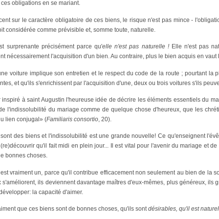
ces obligations en se mariant.
ccent sur le caractère obligatoire de ces biens, le risque n'est pas mince - l'obliga
soit considérée comme prévisible et, somme toute, naturelle.
est surprenante précisément parce qu'
elle n'est pas
naturelle !
Elle n'est pas nat
 nécessairement l'acquisition d'un bien. Au contraire, plus le bien acquis en vaut l
une voiture implique son entretien et le respect du code de la route ; pourtant l
s, et qu'ils s'enrichissent par l'acquisition d'une, deux ou trois voitures s'ils peuve
 inspiré à saint Augustin l'heureuse idée de décrire les éléments essentiels d
 de l'indissolubilité du mariage comme de quelque chose d'heureux, que les chré
du lien conjugal» (
Familiaris consortio
, 20).
s sont des biens et l'indissolubilité est une grande nouvelle! Ce qu'enseignent l'évêq
)découvrir qu'il fait midi en plein jour... Il est vital pour l'avenir du mariage et de
 de bonnes choses.
st vraiment un, parce qu'il contribue efficacement non seulement au bien de la soci
s'améliorent, ils deviennent davantage maîtres d'eux-mêmes, plus généreux, ils gran
évelopper: la capacité d'aimer.
ent que ces biens sont de bonnes choses, qu'ils sont
désirables, qu'il est naturel