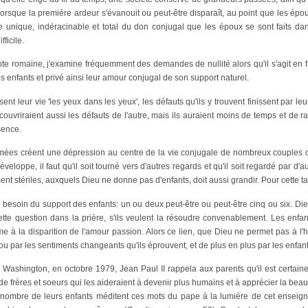
rsque la première ardeur s'évanouit ou peut-être disparaît, au point que les époux
e unique, indéracinable et total du don conjugal que les époux se sont faits dans
ficile.
te romaine, j'examine fréquemment des demandes de nullité alors qu'il s'agit en f
s enfants et privé ainsi leur amour conjugal de son support naturel.
nt leur vie 'les yeux dans les yeux', les défauts qu'ils y trouvent finissent par leu
écouvriraient aussi les défauts de l'autre, mais ils auraient moins de temps et d
sence.
s créent une dépression au centre de la vie conjugale de nombreux couples d'auj
eloppe, il faut qu'il soit tourné vers d'autres regards et qu'il soit regardé par d'
t stériles, auxquels Dieu ne donne pas d'enfants, doit aussi grandir. Pour cette tac
besoin du support des enfants: un ou deux peut-être ou peut-être cinq ou six. Dieu 
tte question dans la prière, s'ils veulent la résoudre convenablement. Les enfants
me à la disparition de l'amour passion. Alors ce lien, que Dieu ne permet pas à l'
, ou par les sentiments changeants qu'ils éprouvent, et de plus en plus par les enfants
Washington, en octobre 1979, Jean Paul II rappela aux parents qu'il est certain
 de frères et soeurs qui les aideraient à devenir plus humains et à apprécier la beau
le nombre de leurs enfants méditent ces mots du pape à la lumière de cet ensei