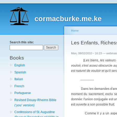
cormacburke.me.ke
Home
Les Enfants, Richess
Search this site:
Mon, 08/02/2010 - 16:23 — webmas
Books
[
Les biens, les valeurs 
English
vouloir, s'est assez obscurcie a
est naturel de vouloir et qu'il se
Spanish
Italian
-------------
French
Dans les demandes d'annul
Portuguese
moment du sacrement, exclu secr
donnée: l'union conjugale est un
Revised Douay-Rheims Bible
est ouverte a son possible fruit.
(‘you’ version)
Confessions of St. Augustine
Comme il y a un aspe