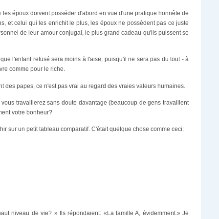
 les époux doivent posséder d'abord en vue d'une pratique honnête de
s, et celui qui les enrichit le plus, les époux ne possèdent pas ce juste
ersonnel de leur amour conjugal, le plus grand cadeau qu'ils puissent se
ue l'enfant refusé sera moins à l'aise, puisqu'il ne sera pas du tout - à
vre comme pour le riche.
nt des papes, ce n'est pas vrai au regard des vraies valeurs humaines.
 vous travaillerez sans doute davantage (beaucoup de gens travaillent
aiment votre bonheur?
chir sur un petit tableau comparatif. C'était quelque chose comme ceci:
 haut niveau de vie? » Ils répondaient: «La famille A, évidemment.» Je