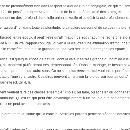
hose de profondément bon dans l'aspect sexuel de l'union conjugale, ce qui fait son c
le fait de posséder un
pouvoir
qui résulte de la complémentarité des sexes, et qui 
ment un désir profond d'une telle union sexuelle et ce désir-là est profondément 
ner aujourd'hui, dans toute sa plénitude, le caractère personnel de ce désir naturel,
traceptif entre époux, il peut n'être qu'affirmation de soi: chacun ne recherche alor
t à lui. Un vrai rapport conjugal, ouvert à la vie, c'est une affirmation d'amour 
s le caractère unique et la grandeur du pouvoir sexuel que partagent les époux,
 est aussi quelque chose de naturel, dont la valeur est très grande du point de
s, se montrent plutôt dénaturés, dépersonnalisés. Dans le mariage, le besoin sex
naturel prend un tout autre sens. Ce ne sont plus
deux moi
qui veulent se perpétuer
 attire l'une vers l'autre. Ces êtres peuvent ainsi avoir la joie de voir leur amour s
harnelle (cf. Gn 4, I).
ment veulent faire des choses
ensemble
: choisir, ou faire, ou acheter, ou donner
 commune. Qu'est-ce qui peut être davantage propre à un couple que ses enfants
'eux ne peut avoir leurs enfants.
la pierre inerte la statue qu'il a conçue. Seuls les parents peuvent créer des oe
qu'elle érige au fil du temps, une societe conserve de grandeurs passées, afin q